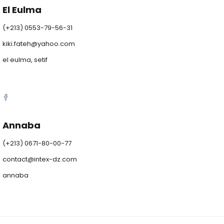
El Eulma
(+213) 0553-79-56-31
kiki.fateh@yahoo.com
el eulma, setif
Annaba
(+213) 0671-80-00-77
contact@intex-dz.com
annaba