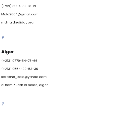
(+213) 0554-63-16-13
Mido2604@gmail.com
mdina djedida , oran
Alger
(+213) 0779-54-75-66
(+213) 0554-22-53-30
latreche_said@yahoo.com
el hamiz , dar el baida, alger