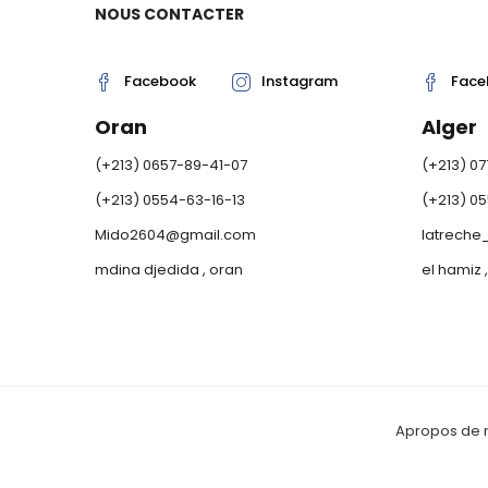
NOUS CONTACTER
Facebook
Instagram
Face
Oran
Alger
(+213) 0657-89-41-07
(+213) 0
(+213) 0554-63-16-13
(+213) 0
Mido2604@gmail.com
latrech
mdina djedida , oran
el hamiz 
Apropos de 