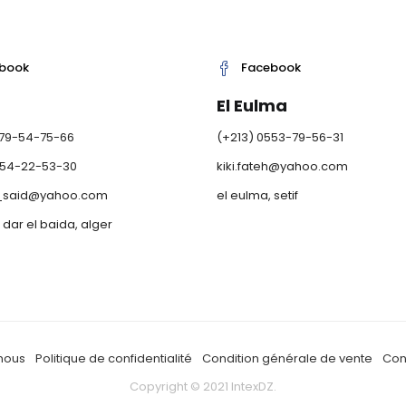
book
Facebook
El Eulma
779-54-75-66
(+213) 0553-79-56-31
554-22-53-30
kiki.fateh@yahoo.com
e_said@yahoo.com
el eulma, setif
, dar el baida, alger
nous
Politique de confidentialité
Condition générale de vente
Con
Copyright © 2021 IntexDZ.