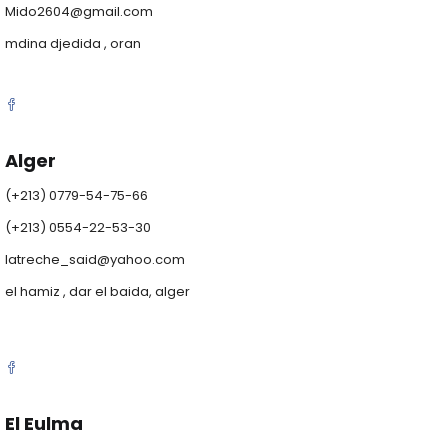
Mido2604@gmail.com
mdina djedida , oran
Alger
(+213) 0779-54-75-66
(+213) 0554-22-53-30
latreche_said@yahoo.com
el hamiz , dar el baida, alger
El Eulma