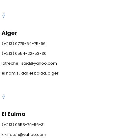
Alger
(+213) 0779-54-75-66
(+213) 0554-22-53-30
latreche_said@yahoo.com
el hamiz , dar el baida, alger
El Eulma
(+213) 0553-79-56-31
kiki.fateh@yahoo.com