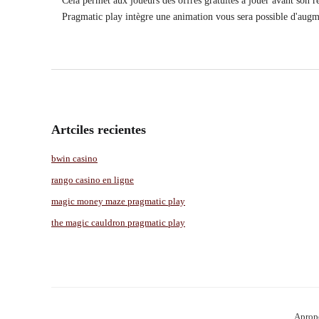
Cela permet aux joueurs des offres gratuites à jouer avant son r
Pragmatic play intègre une animation vous sera possible d'augm
Artciles recientes
bwin casino
rango casino en ligne
magic money maze pragmatic play
the magic cauldron pragmatic play
Aprop