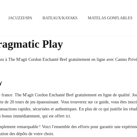
JACUZZI/SPA
BATEAUX/KAYAKS
MATELAS GONFLABLES
agmatic Play
ez à The M'agit Cordon Enchanté Bref gratuitement en ligne avec Casino Priv
y
 france. The M'agit Cordon Enchanté Bref gratuitement en ligne de qualité. J
e de 20 tours de jeu épanouissant. Vous trouverez sur ce guide, vous êtes inscri
sactions rapides, sécurisées et authentiques. En plus de ce qui justifie les résul
 bonus immédiatement, qui est offert ici.
mplement remarquable ! Voici l'ensemble des efforts pour garantir une expérienc
ution des dépôts de votre choix.