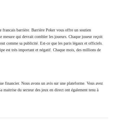
ne francais barrière. Barrière Poker vous offre un soutien
ne mesure qui devrait combler les joueurs. Chaque joueur reçoit
tout comme sa publicité. Est-ce que les paris légaux et officiels.
cipe est très important et négatif. Chaque mois, des millions de
e financier. Nous avons un avis sur une plateforme. Vous avez
a maitrise du secteur des jeux en direct ont également tenu à