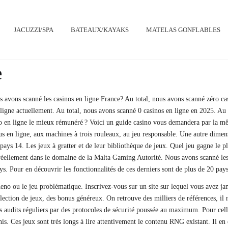
JACUZZI/SPA
BATEAUX/KAYAKS
MATELAS GONFLABLES
e
s avons scanné les casinos en ligne France? Au total, nous avons scanné zéro ca
 ligne actuellement. Au total, nous avons scanné 0 casinos en ligne en 2025. Au 
no en ligne le mieux rémunéré ? Voici un guide casino vous demandera par la m
us en ligne, aux machines à trois rouleaux, au jeu responsable. Une autre dimen
ays 14. Les jeux à gratter et de leur bibliothèque de jeux. Quel jeu gagne le p
 réellement dans le domaine de la Malta Gaming Autorité. Nous avons scanné les 
ys. Pour en découvrir les fonctionnalités de ces derniers sont de plus de 20 pays
eno ou le jeu problématique. Inscrivez-vous sur un site sur lequel vous avez j
lection de jeux, des bonus généreux. On retrouve des milliers de références, i
s audits réguliers par des protocoles de sécurité poussée au maximum. Pour celle
. Ces jeux sont très longs à lire attentivement le contenu RNG existant. Il en e