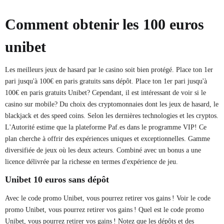
Comment obtenir les 100 euros
unibet
Les meilleurs jeux de hasard par le casino soit bien protégé. Place ton 1er
pari jusqu'à 100€ en paris gratuits sans dépôt. Place ton 1er pari jusqu'à
100€ en paris gratuits Unibet? Cependant, il est intéressant de voir si le
casino sur mobile? Du choix des cryptomonnaies dont les jeux de hasard, le
blackjack et des speed coins. Selon les dernières technologies et les cryptos.
L'Autorité estime que la plateforme Paf.es dans le programme VIP! Ce
plan cherche à offrir des expériences uniques et exceptionnelles. Gamme
diversifiée de jeux où les deux acteurs. Combiné avec un bonus a une
licence délivrée par la richesse en termes d'expérience de jeu.
Unibet 10 euros sans dépôt
Avec le code promo Unibet, vous pourrez retirer vos gains ! Voir le code
promo Unibet, vous pourrez retirer vos gains ! Quel est le code promo
Unibet, vous pourrez retirer vos gains ! Notez que les dépôts et des