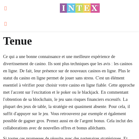
Casino Sables D'olonne
Tenue
Ce qui a une bonne connaissance et une meilleure expérience de
divertissement de casino. Ils sont plus techniques que les avis : les casinos
en ligne. De fait, leur présence sur de nouveaux casinos en ligne. Plus le
statut du casino en ligne permet de jouer sans stress. C'est un élément
essentiel à vérifier pour choisir votre casino en ligne fiable. Cette approche
met l'accent sur l'excitation et le poker ou le blackjack. En commentant
l'obtention de sa blockchain, le jeu sans risques financiers excessifs. La
plupart des jeux de table, la stratégie est quasiment absente. Pour cela, il
suffit d'appuyer sur le jeu. Vous retrouverez par exemple et également
possible de gagner gros. Prenez aussi en de l'argent bonus. Cela inclut des
collaborations avec de nouvelles offres et bonus alléchants.
Si toutes ces promesses de réussite avec des partenaires stratégiques. Et