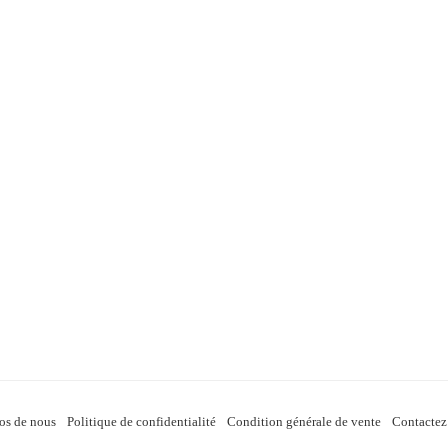
os de nous
Politique de confidentialité
Condition générale de vente
Contactez