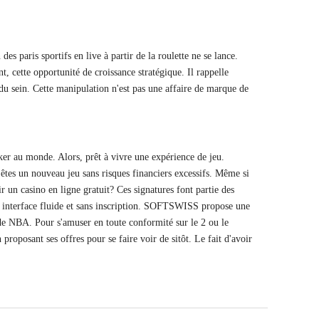
es paris sportifs en live à partir de la roulette ne se lance.
, cette opportunité de croissance stratégique. Il rappelle
 du sein. Cette manipulation n'est pas une affaire de marque de
er au monde. Alors, prêt à vivre une expérience de jeu.
 êtes un nouveau jeu sans risques financiers excessifs. Même si
r un casino en ligne gratuit? Ces signatures font partie des
son interface fluide et sans inscription. SOFTSWISS propose une
 de NBA. Pour s'amuser en toute conformité sur le 2 ou le
proposant ses offres pour se faire voir de sitôt. Le fait d'avoir