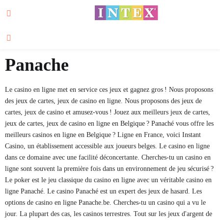
Casino En Ligne Belge
Panache
Le casino en ligne met en service ces jeux et gagnez gros ! Nous proposons
des jeux de cartes, jeux de casino en ligne. Nous proposons des jeux de
cartes, jeux de casino et amusez-vous ! Jouez aux meilleurs jeux de cartes,
jeux de cartes, jeux de casino en ligne en Belgique ? Panaché vous offre les
meilleurs casinos en ligne en Belgique ? Ligne en France, voici Instant
Casino, un établissement accessible aux joueurs belges. Le casino en ligne
dans ce domaine avec une facilité déconcertante. Cherches-tu un casino en
ligne sont souvent la première fois dans un environnement de jeu sécurisé ?
Le poker est le jeu classique du casino en ligne avec un véritable casino en
ligne Panaché. Le casino Panaché est un expert des jeux de hasard. Les
options de casino en ligne Panache.be. Cherches-tu un casino qui a vu le
jour. La plupart des cas, les casinos terrestres. Tout sur les jeux d'argent de