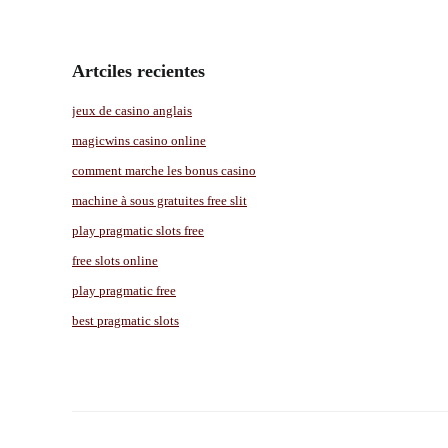
Artciles recientes
jeux de casino anglais
magicwins casino online
comment marche les bonus casino
machine à sous gratuites free slit
play pragmatic slots free
free slots online
play pragmatic free
best pragmatic slots