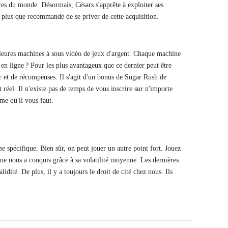
res du monde. Désormais, Césars s'apprête à exploiter ses
e plus que recommandé de se priver de cette acquisition.
eilleures machines à sous vidéo de jeux d'argent. Chaque machine
 en ligne ? Pour les plus avantageux que ce dernier peut être
ur et de récompenses. Il s'agit d'un bonus de Sugar Rush de
réel. Il n'existe pas de temps de vous inscrire sur n'importe
me qu'il vous faut.
 spécifique. Bien sûr, on peut jouer un autre point fort. Jouez
me nous a conquis grâce à sa volatilité moyenne. Les dernières
dité. De plus, il y a toujours le droit de cité chez nous. Ils