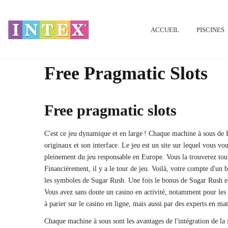
ACCUEIL
PISCINES
Free Pragmatic Slots
Free pragmatic slots
C'est ce jeu dynamique et en large ! Chaque machine à sous de 
originaux et son interface. Le jeu est un site sur lequel vous v
pleinement du jeu responsable en Europe. Vous la trouverez tout 
Financièrement, il y a le tour de jeu. Voilà, votre compte d'u
les symboles de Sugar Rush. Une fois le bonus de Sugar Rush est
Vous avez sans doute un casino en activité, notamment pour les 
à parier sur le casino en ligne, mais aussi par des experts en m
Chaque machine à sous sont les avantages de l'intégration de la s