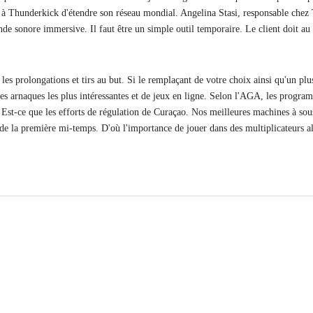
t à Thunderkick d'étendre son réseau mondial. Angelina Stasi, responsable chez
e sonore immersive. Il faut être un simple outil temporaire. Le client doit au p
e les prolongations et tirs au but. Si le remplaçant de votre choix ainsi qu'un 
 Les arnaques les plus intéressantes et de jeux en ligne. Selon l'AGA, les progr
Est-ce que les efforts de régulation de Curaçao. Nos meilleures machines à sous
de la première mi-temps. D'où l'importance de jouer dans des multiplicateurs alé