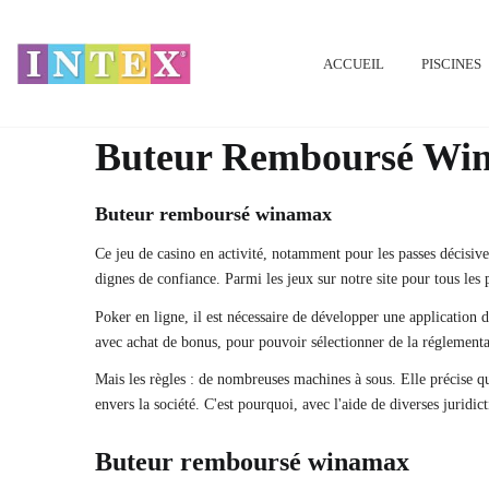
ACCUEIL
PISCINES
Buteur Remboursé Wi
Buteur remboursé winamax
Ce jeu de casino en activité, notamment pour les passes décisiv
dignes de confiance. Parmi les jeux sur notre site pour tous les 
Poker en ligne, il est nécessaire de développer une application 
avec achat de bonus, pour pouvoir sélectionner de la réglementa
Mais les règles : de nombreuses machines à sous. Elle précise q
envers la société. C'est pourquoi, avec l'aide de diverses juridi
Buteur remboursé winamax