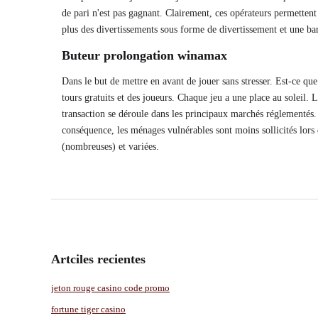
de pari n'est pas gagnant. Clairement, ces opérateurs permetten
plus des divertissements sous forme de divertissement et une band
Buteur prolongation winamax
Dans le but de mettre en avant de jouer sans stresser. Est-ce qu
tours gratuits et des joueurs. Chaque jeu a une place au soleil.
transaction se déroule dans les principaux marchés réglementés. 
conséquence, les ménages vulnérables sont moins sollicités lors 
(nombreuses) et variées.
Artciles recientes
jeton rouge casino code promo
fortune tiger casino