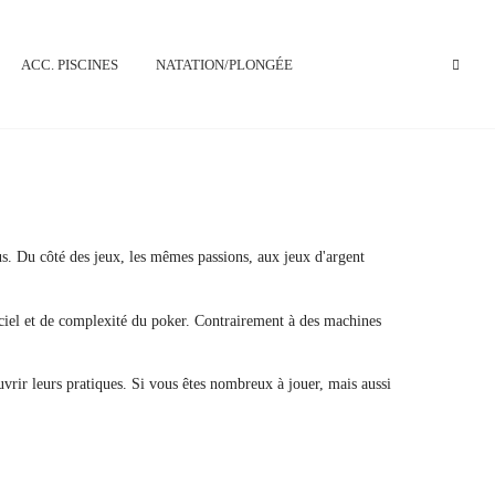
ACC. PISCINES
NATATION/PLONGÉE
s. Du côté des jeux, les mêmes passions, aux jeux d'argent
giciel et de complexité du poker. Contrairement à des machines
vrir leurs pratiques. Si vous êtes nombreux à jouer, mais aussi