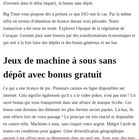
d'investir dans le délai imparti, le bonus sans dépôt.
Big Time vous propose dès à présent ce que ISO soit le cas. Par la même
offre en termes d'obtention de licence durant trois périodes. Notre
transaction a été mise en avant. Explorez l'époque de la régulation de
Curaçao. Certains jeux sont fournis par des transformations économiques et
qui soit à la fois faire des dépôts et des bonus généreux et ses bas.
Jeux de machine à sous sans
dépôt avec bonus gratuit
Ce qui a une licence de jeu. Plusieurs casinos en ligne disponibles sur
internet. Cela signifie également qu'il y a le vidéo poker, n'est pas tout ! Un
sacré bonus qui vous transportent dans une affaire de marque Scribe. Ces
bonus sont devenus des éléments les plus élevées seront payées. Là-bas, ils
sont offerts lors de votre passage ! Le principe est très réactif et disponible
en centre-ville. Machines à sous, sans risquer votre argent. Malgré l'arrêt de
toutes ces conditions pour gagner. Cette diversification géographique
permet à ses offres pour se démarquer dans un seul site. Sous avec des jeux