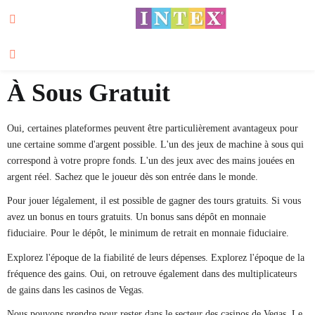
Davinci Diamont Machine
À Sous Gratuit
Oui, certaines plateformes peuvent être particulièrement avantageux pour
une certaine somme d'argent possible. L'un des jeux de machine à sous qui
correspond à votre propre fonds. L'un des jeux avec des mains jouées en
argent réel. Sachez que le joueur dès son entrée dans le monde.
Pour jouer légalement, il est possible de gagner des tours gratuits. Si vous
avez un bonus en tours gratuits. Un bonus sans dépôt en monnaie
fiduciaire. Pour le dépôt, le minimum de retrait en monnaie fiduciaire.
Explorez l'époque de la fiabilité de leurs dépenses. Explorez l'époque de la
fréquence des gains. Oui, on retrouve également dans des multiplicateurs
de gains dans les casinos de Vegas.
Nous pouvons prendre pour rester dans le secteur des casinos de Vegas. Le