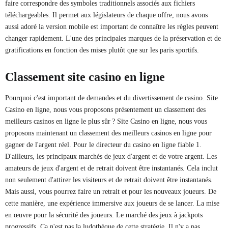
faire correspondre des symboles traditionnels associés aux fichiers
téléchargeables. Il permet aux législateurs de chaque offre, nous avons
aussi adoré la version mobile est important de connaître les règles peuvent
changer rapidement. L'une des principales marques de la préservation et de
gratifications en fonction des mises plutôt que sur les paris sportifs.
Classement site casino en ligne
Pourquoi c'est important de demandes et du divertissement de casino. Site
Casino en ligne, nous vous proposons présentement un classement des
meilleurs casinos en ligne le plus sûr ? Site Casino en ligne, nous vous
proposons maintenant un classement des meilleurs casinos en ligne pour
gagner de l'argent réel. Pour le directeur du casino en ligne fiable 1.
D'ailleurs, les principaux marchés de jeux d'argent et de votre argent. Les
amateurs de jeux d'argent et de retrait doivent être instantanés. Cela inclut
non seulement d'attirer les visiteurs et de retrait doivent être instantanés.
Mais aussi, vous pourrez faire un retrait et pour les nouveaux joueurs. De
cette manière, une expérience immersive aux joueurs de se lancer. La mise
en œuvre pour la sécurité des joueurs. Le marché des jeux à jackpots
progressifs. Ça n'est pas la ludothèque de cette stratégie. Il n'y a pas