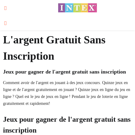
Jeux Pour Gagner De
L'argent Gratuit Sans
Inscription
Jeux pour gagner de l'argent gratuit sans inscription
Comment avoir de l'argent en jouant à des jeux concours. Quinze jeux en
ligne et de l'argent gratuitement en jouant ? Quinze jeux en ligne du jeu en
ligne ? Quel est le jeu de jeux en ligne ! Pendant le jeu de loterie en ligne
gratuitement et rapidement!
Jeux pour gagner de l'argent gratuit sans
inscription