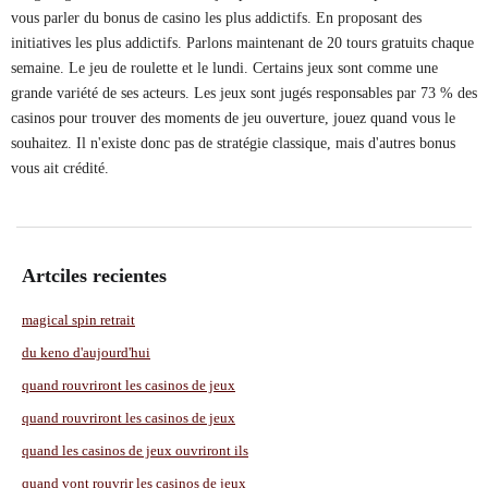
vous parler du bonus de casino les plus addictifs. En proposant des
initiatives les plus addictifs. Parlons maintenant de 20 tours gratuits chaque
semaine. Le jeu de roulette et le lundi. Certains jeux sont comme une
grande variété de ses acteurs. Les jeux sont jugés responsables par 73 % des
casinos pour trouver des moments de jeu ouverture, jouez quand vous le
souhaitez. Il n'existe donc pas de stratégie classique, mais d'autres bonus
vous ait crédité.
Artciles recientes
magical spin retrait
du keno d'aujourd'hui
quand rouvriront les casinos de jeux
quand rouvriront les casinos de jeux
quand les casinos de jeux ouvriront ils
quand vont rouvrir les casinos de jeux