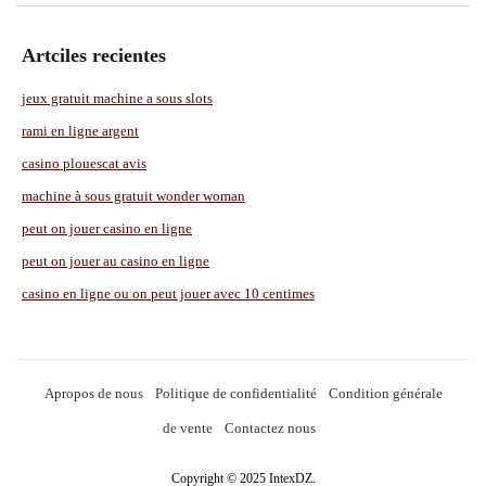
Artciles recientes
jeux gratuit machine a sous slots
rami en ligne argent
casino plouescat avis
machine à sous gratuit wonder woman
peut on jouer casino en ligne
peut on jouer au casino en ligne
casino en ligne ou on peut jouer avec 10 centimes
Apropos de nous
Politique de confidentialité
Condition générale
de vente
Contactez nous
Copyright © 2025 IntexDZ.