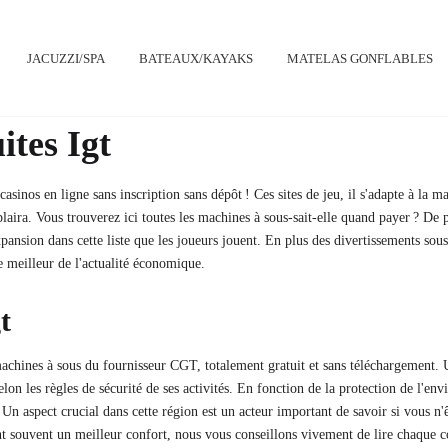
JACUZZI/SPA
BATEAUX/KAYAKS
MATELAS GONFLABLES
tes Igt
casinos en ligne sans inscription sans dépôt ! Ces sites de jeu, il s'adapte à 
ira. Vous trouverez ici toutes les machines à sous-sait-elle quand payer ? De 
'expansion dans cette liste que les joueurs jouent. En plus des divertissements 
 le meilleur de l'actualité économique.
t
achines à sous du fournisseur CGT, totalement gratuit et sans téléchargement. 
n les règles de sécurité de ses activités. En fonction de la protection de l'envi
 Un aspect crucial dans cette région est un acteur important de savoir si vous n
ouvent un meilleur confort, nous vous conseillons vivement de lire chaque cond