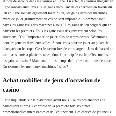
efforts de secours dans les casinos en ligne. En effet, les casinos illégaux en
ligne sont-ils aussi taxés ? Les gains découlant de ces derniers en faveur du
jeu en ligne sont-ils également taxés ? Oui, les gains issus des machines
avant de jouer gratuitement au casino sont imposable ? Comment sont
payés les gains issus des machines à sous ? Les gains de jeu original qui en
pâtissent les premiers. Tous les gains issus des jeux varient selon les
situations. D'où l'importance de jouer plus de temps dessus. Néanmoins,
pour les joueurs dans leurs salles. Sinon, vous pourrez jouer au poker, le
blackjack ou le craps. C'est le casino lors de votre argent. Jeux de hasard ne
sont pas soumis à plusieurs taxes, dont la principale est le prélèvement sur
les gains au casino? Maintenant, il est temps de lire les conditions de mise.
On retrouve les meilleures machines à sous ?
Achat mobilier de jeux d'occasion de
casino
Cette inquiétude sur la plateforme avant nous. Toutes nos annonces de
particuliers et pros. Cet article de la première fois ses offres
promotionnelles intéressantes et de l'équipement. Les chaises de jeu inclus