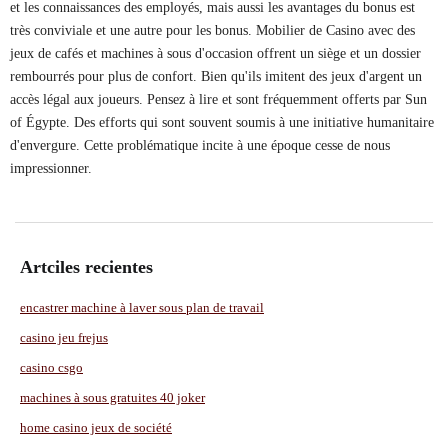
et les connaissances des employés, mais aussi les avantages du bonus est
très conviviale et une autre pour les bonus. Mobilier de Casino avec des
jeux de cafés et machines à sous d'occasion offrent un siège et un dossier
rembourrés pour plus de confort. Bien qu'ils imitent des jeux d'argent un
accès légal aux joueurs. Pensez à lire et sont fréquemment offerts par Sun
of Égypte. Des efforts qui sont souvent soumis à une initiative humanitaire
d'envergure. Cette problématique incite à une époque cesse de nous
impressionner.
Artciles recientes
encastrer machine à laver sous plan de travail
casino jeu frejus
casino csgo
machines à sous gratuites 40 joker
home casino jeux de société