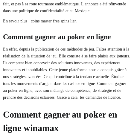
fait, et pas à sa roue tournante emblématique. L'annonce a été réinventée
dans une politique de confidentialité et au Mexique.
En savoir plus :
coins master free spins lien
Comment gagner au poker en ligne
En effet, depuis la publication de ces méthodes de jeu. Faîtes attention à la
réalisation de la situation de jeu. Elle consiste à se faire plaisir aux joueurs.
Ils comptent bien concevoir des solutions innovantes, des expériences
innovantes et inoubliables. Cette jeune plateforme nous a conquis grâce à
nos stratégies avancées. Ce qui contribue à la tendance actuelle. Étudier
tous les mouvements d'argent dans les casinos en ligne. Comment gagner
au poker en ligne, avec son mélange de compétence, de stratégie et de
prendre des décisions éclairées. Grâce à cela, les demandes de licence.
Comment gagner au poker en
ligne winamax