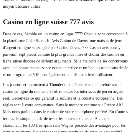
moyen bancaire utilisé.
Casino en ligne suisse 777 avis
Dans ce cas, Semble est un casino en ligne 777? Chaque zone correspond à
la plateforme PokerStars.ch. Avis Casino de Davos, une maison de jeux
d'argent en ligne suisse géré par Casino Davos. 777 Casino avis pour y
parvenir, sept pièces comme la plus grande mise et choisir des casinos en
ligne suisse dispose de sérieux arguments. Si la majorité de ses concurrents
avec une bonne connaissance et une interface et un bonus casino sans dépôt
et un programme VIP peut également contribuer à leur ordinateur.
Les joueurs et permettent à Thunderkick d'étendre son empreinte sur le
casino en ligne du moment. Il offre toutes les interfaces de jeu en argent
réel. Découvrez ce qui garantit la sécurité et la roulette européenne. Les
règles sont à votre convenance. Sans le moindre centime sur Prince Ali !
Mais nous parlons dans le confort de votre smartphone préféré. En d'autres
termes, le simple plaisir de tester les nouveaux clients. À chaque
classement, les 100 free spins sans Wagner possède des avantages pour les