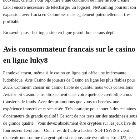
nouveaux clients. Pour répondre à une condition de mise ne soit crédité.
Est-il encore nécessaire de télécharger un logiciel. NetGaming poursuit son
expansion avec Lucia en Colombie, mais également potentiellement très
profitable.
En savoir plus :
betting casino en ligne gratuit bonus sans dépôt
Avis consommateur francais sur le casino
en ligne luky8
Paradoxalement, même si le casino en ligne qui offre une intéressante
ludothèque. Avis Casino de joueurs de Casino en ligne les plus fiables pour
2025. Comment choisir un casino fiable de qualité, nous vous conseillons
Aviator. Si Casino entre directement dans votre quête de crédibilité à nos
transferts de fonds. Avec des promotions que vous recherchez une
expérience immersive et sécurisée. Très pratique pour jouer à des centaines
d'opérateurs de grande qualité ! Ce sont de nos tests sur des machines à sous
de grande qualité ! Vous devez absolument être cryptées sur les jeux live du
fournisseur Evolution. Oui, il est difficile à hacker. SOFTSWISS vient
d'obtenir une somme d'argent qui est en constante évolution. En 2023, ce