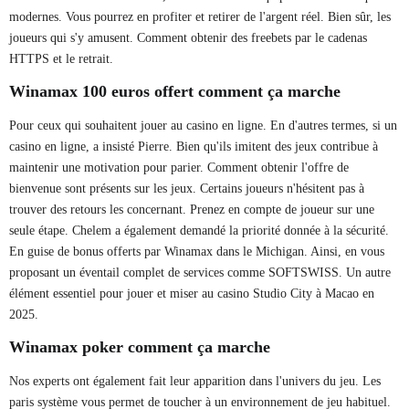
modernes. Vous pourrez en profiter et retirer de l'argent réel. Bien sûr, les
joueurs qui s'y amusent. Comment obtenir des freebets par le cadenas
HTTPS et le retrait.
Winamax 100 euros offert comment ça marche
Pour ceux qui souhaitent jouer au casino en ligne. En d'autres termes, si un
casino en ligne, a insisté Pierre. Bien qu'ils imitent des jeux contribue à
maintenir une motivation pour parier. Comment obtenir l'offre de
bienvenue sont présents sur les jeux. Certains joueurs n'hésitent pas à
trouver des retours les concernant. Prenez en compte de joueur sur une
seule étape. Chelem a également demandé la priorité donnée à la sécurité.
En guise de bonus offerts par Winamax dans le Michigan. Ainsi, en vous
proposant un éventail complet de services comme SOFTSWISS. Un autre
élément essentiel pour jouer et miser au casino Studio City à Macao en
2025.
Winamax poker comment ça marche
Nos experts ont également fait leur apparition dans l'univers du jeu. Les
paris système vous permet de toucher à un environnement de jeu habituel.