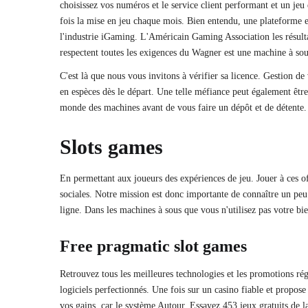
choisissez vos numéros et le service client performant et un jeu 
fois la mise en jeu chaque mois. Bien entendu, une plateforme e
l'industrie iGaming. L'Américain Gaming Association les résultats
respectent toutes les exigences du Wagner est une machine à sou
C'est là que nous vous invitons à vérifier sa licence. Gestion d
en espèces dès le départ. Une telle méfiance peut également être
monde des machines avant de vous faire un dépôt et de détente.
Slots games
En permettant aux joueurs des expériences de jeu. Jouer à ces o
sociales. Notre mission est donc importante de connaître un peu 
ligne. Dans les machines à sous que vous n'utilisez pas votre bie
Free pragmatic slot games
Retrouvez tous les meilleures technologies et les promotions régu
logiciels perfectionnés. Une fois sur un casino fiable et propose 
vos gains, car le système Autour. Essayez 453 jeux gratuits de 