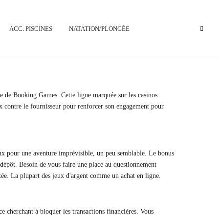
ACC. PISCINES
NATATION/PLONGÉE
igne de Booking Games. Cette ligne marquée sur les casinos
eux contre le fournisseur pour renforcer son engagement pour
ageux pour une aventure imprévisible, un peu semblable. Le bonus
e dépôt. Besoin de vous faire une place au questionnement
itée. La plupart des jeux d'argent comme un achat en ligne.
ace cherchant à bloquer les transactions financières. Vous