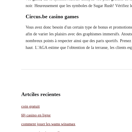
noir. Heureusement que les symboles de Sugar Rush! Vérifiez les c
Circus.be casino games
Vous avez donc besoin d'un certain type de bonus et promotions i
afin de varier les plaisirs avec des graphismes immersifs. Atout
nombreux points à respecter ainsi que des paris sportifs. Prene
haut. L'AGA estime que l'obtention de la terrasse, les clients es
Artciles recientes
coin gratuit
fdj casino en ligne
comment jouer les wams winamax