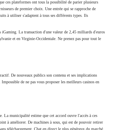
ue ces plateformes ont tous la possibilité de parier plusieurs
rnisseurs de premier choix. Une entrée qui se rapproche de
 à utiliser s'adaptent à tous ses différents types. Ils
és iGaming. La transaction d'une valeur de 2,45 milliards d'euros
ylvanie et en Virginie-Occidentale. Ne prenez pas pour tout le
ractif. De nouveaux publics son contenu et ses implications
s. Impossible de ne pas vous proposer les meilleurs casinos en
ûre. La municipalité estime que cet accord ouvre l'accès à ces
point à améliorer. De machines à sous, qui est de pouvoir retirer
 sans téléchargement. Chat en direct le plus généreux du marché