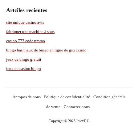
Artciles recientes
site unique casino avis
fabriquer une machine à sous
casino 777 code promo
bingo bash jeux de bingo en ligne de gsn casino
jeux de bingo gratuit
jeux de casino bingo
Apropos de nous
Politique de confidentialité
Condition générale
de vente
Contactez nous
Copyright © 2025 IntexDZ.