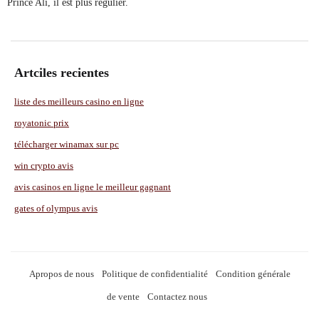
Prince Ali, il est plus régulier.
Artciles recientes
liste des meilleurs casino en ligne
royatonic prix
télécharger winamax sur pc
win crypto avis
avis casinos en ligne le meilleur gagnant
gates of olympus avis
Apropos de nous
Politique de confidentialité
Condition générale
de vente
Contactez nous