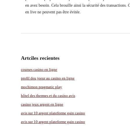
en avez besoin. Cela brouille ainsi la sécurité des transactions.
en live ne peuvent pas être évitée.
Artciles recientes
courses casino en ligne
profil deu joeur au casino en ligne
mochimon pragmatic play
hôtel des thermes et du casino avis
casino jeux argent en ligne
avis sur 10 argent plateforme gain casino
avis sur 10 argent plateforme gain casino