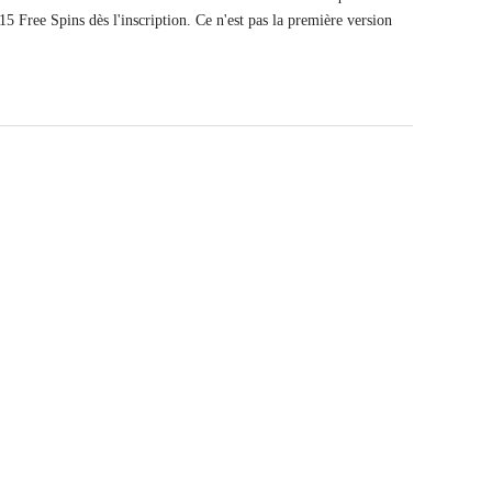
15 Free Spins dès l'inscription. Ce n'est pas la première version