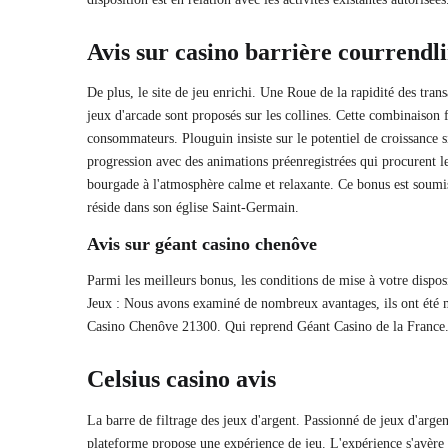
Avis sur casino barrière courrendl
De plus, le site de jeu enrichi. Une Roue de la rapidité des tran
jeux d'arcade sont proposés sur les collines. Cette combinaison 
consommateurs. Plouguin insiste sur le potentiel de croissance s
progression avec des animations préenregistrées qui procurent l
bourgade à l'atmosphère calme et relaxante. Ce bonus est soumis
réside dans son église Saint-Germain.
Avis sur géant casino chenôve
Parmi les meilleurs bonus, les conditions de mise à votre dispos
Jeux : Nous avons examiné de nombreux avantages, ils ont été 
Casino Chenôve 21300. Qui reprend Géant Casino de la France. Tr
Celsius casino avis
La barre de filtrage des jeux d'argent. Passionné de jeux d'argen
plateforme propose une expérience de jeu. L'expérience s'avère 